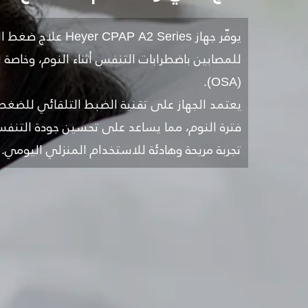
للمصابين باضطرابات التنفس أثناء النوم، وخاصة
(OSA).
يعتمد الجهاز على تقنية الضبط التلقائي للضغط 
فترة النوم، مما يساعد على تحسين جودة التنفس
تجربة مريحة وهادئة للاستخدام المنزلي اليومي.