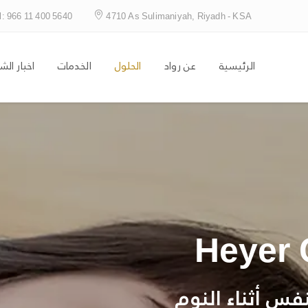
l: 966 11 400 5640
4710 As Sulimaniyah, Riyadh - KSA
الرئيسية
عن رواد
الحلول
الخدمات
اخبار الش
Heyer 
فس أثناء النوم