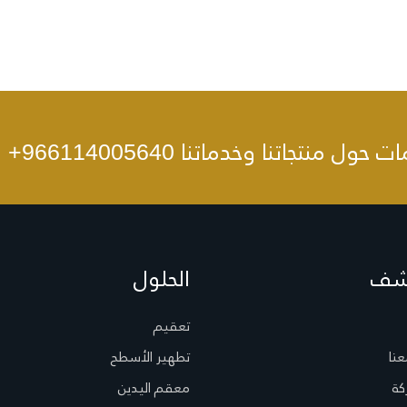
ات حول منتجاتنا وخدماتنا
+966114005640
شف
الحلول
تعقيم
عنا
تطهير الأسطح
كة
معقم اليدين