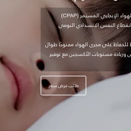
يوفّر جهاز Heyer CPAP A2 Series علاج ضغط الهواء الإيجابي المستمر (CPAP)
 انقطاع النفس الانسدادي النومي
للحفاظ على مجرى الهواء مفتوحًا طوال
 وزيادة مستويات الأكسجين مع توفير
طلب عرض سعر