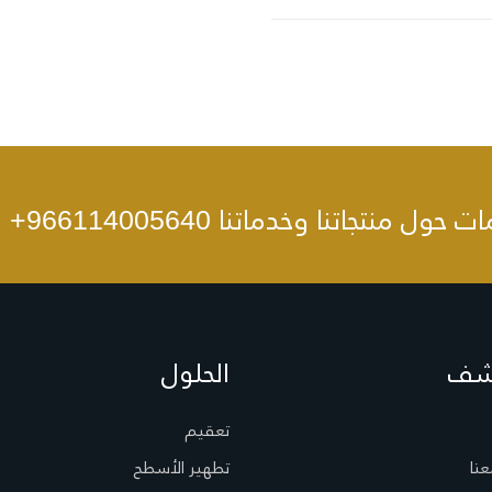
ات حول منتجاتنا وخدماتنا
+966114005640
شف
الحلول
تعقيم
عنا
تطهير الأسطح