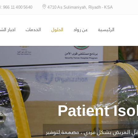
l: 966 11 400 5640
4710 As Sulimaniyah, Riyadh - KSA
الرئيسية
عن رواد
الحلول
الخدمات
اخبار الش
Patient Iso
ونقل المريض بشكل فردي ، مصممة لتوفير